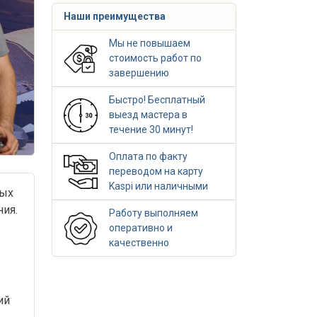
Наши преимущества
Мы не повышаем
стоимость работ по
завершению
Быстро! Бесплатный
выезд мастера в
течение 30 минут!
Оплата по факту
переводом на карту
Kaspi или наличными
ных
ния.
Работу выполняем
оперативно и
качественно
ий