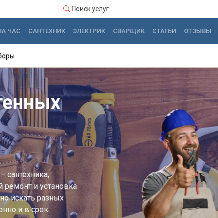
Поиск услуг
НА ЧАС
САНТЕХНИК
ЭЛЕКТРИК
СВАРЩИК
СТАТЬИ
ОТЗЫВЫ
боры
тенных
– сантехника,
й ремонт и установка
но искать разных
нно и в срок.