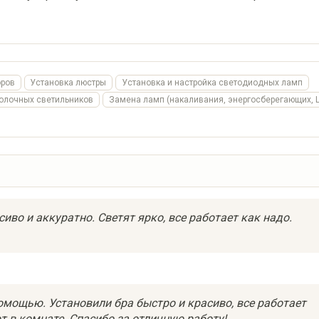
оров
Установка люстры
Установка и настройка светодиодных ламп
толочных светильников
Замена ламп (накаливания, энергосберегающих, 
иво и аккуратно. Светят ярко, все работает как надо.
помощью. Установили бра быстро и красиво, все работает
т в комнате. Спасибо за отличную работу!