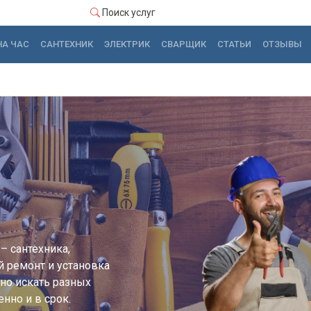
Поиск услуг
НА ЧАС
САНТЕХНИК
ЭЛЕКТРИК
СВАРЩИК
СТАТЬИ
ОТЗЫВЫ
ы
– сантехника,
й ремонт и установка
но искать разных
нно и в срок.