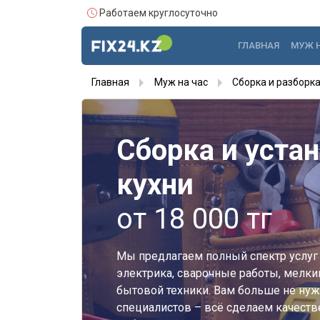
Работаем круглосуточно
ГЛАВНАЯ
МУЖ 
Главная
Муж на час
Сборка и разборк
Сборка и уста
кухни
от 18 000 тг
Мы предлагаем полный спектр услуг 
электрика, сварочные работы, мелки
бытовой техники. Вам больше не нуж
специалистов – всё сделаем качестве