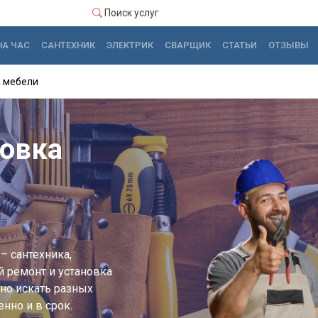
Поиск услуг
НА ЧАС
САНТЕХНИК
ЭЛЕКТРИК
СВАРЩИК
СТАТЬИ
ОТЗЫВЫ
а мебели
новка
– сантехника,
й ремонт и установка
но искать разных
нно и в срок.