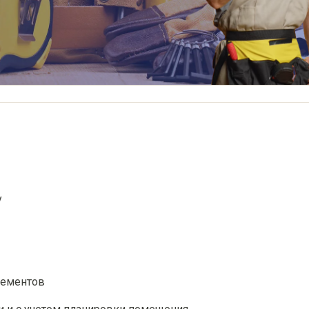
у
лементов